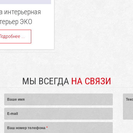
а интерьерная
терьер ЭКО
Подробнее ...
МЫ ВСЕГДА
НА СВЯЗИ
Ваше имя
Тек
E-mail
Ваш номер телефона
*