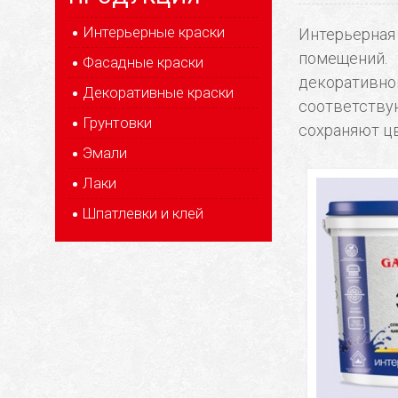
Интерьерные краски
Интерьерная
помещений.
Фасадные краски
декоративн
Декоративные краски
соответству
Грунтовки
сохраняют цв
Эмали
Лаки
Шпатлевки и клей